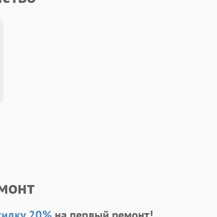
емонт
кидку 20%
на первый ремонт!