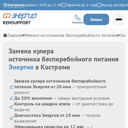
Яндекс
Кострома
Ежедневно с 9:00 до 21:00
Гарантия до 1 года
Выезд мастера бе
Заявка
REMSUPPORT
Позвонить
Главная
Ремонт источников бесперебойного питания
Зам
Замена кулера
источника бесперебойного питания
Энергия
в Костроме
Замена кулера источников бесперебойного
питания Энергия от 20 мин
— приоритетный
ремонт
До 30% экономии
— самые выгодные условия
Контроль на каждом этапе
— от диагностики до
выдачи
Диагностика Энергия от 10 мин
— точное
выявление
Официальная гарантия до 12 мес.
— с