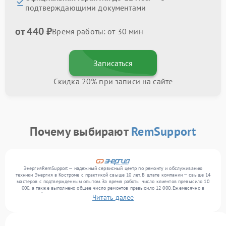
подтверждающими документами
от 440 ₽
Время работы: от 30 мин
Записаться
Скидка 20% при записи на сайте
Почему выбирают
RemSupport
ЭнергияRemSupport — надежный сервисный центр по ремонту и обслуживанию
техники Энергия в Костроме с практикой свыше 10 лет. В штате компании — свыше 14
мастеров с подтвержденным опытом. За время работы число клиентов превысило 10
000, а также выполнено общее число ремонтов превысило 12 000. Ежемесячно в
сервисный центр поступает свыше 300 единиц техники, включая , , . Мы беремся за
Читать далее
задачи любой сложности и гарантируем высокое качество обслуживания благодаря
квалификации мастеров.