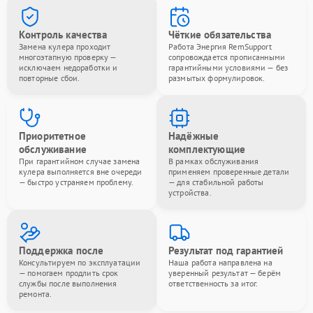
Контроль качества
Чёткие обязательства
Замена кулера проходит
Работа Энергия RemSupport
многоэтапную проверку —
сопровождается прописанными
исключаем недоработки и
гарантийными условиями — без
повторные сбои.
размытых формулировок.
Приоритетное
Надёжные
обслуживание
комплектующие
При гарантийном случае замена
В рамках обслуживания
кулера выполняется вне очереди
применяем проверенные детали
— быстро устраняем проблему.
— для стабильной работы
устройства.
Поддержка после
Результат под гарантией
Консультируем по эксплуатации
Наша работа направлена на
— помогаем продлить срок
уверенный результат — берём
службы после выполнения
ответственность за итог.
ремонта.