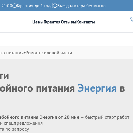
 21:00
Гарантия до 1 года
Выезд мастера бесплатно
Цены
Гарантия
Отзывы
Контакты
го питания
Ремонт силовой части
ти
бойного питания
Энергия
в
ебойного питания Энергия от 20 мин
— быстрый старт работ
 и спецпредложения
та по запросу