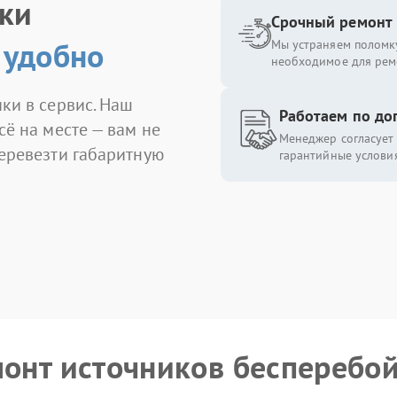
ики
Срочный ремонт
 удобно
Мы устраняем поломку
необходимое для рем
ки в сервис. Наш
Работаем по до
сё на месте — вам не
Менеджер согласует 
перевезти габаритную
гарантийные условия
монт источников бесперебо