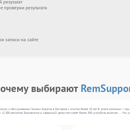
 результат
 проверки результата
и записи на сайте
очему выбирают
RemSuppo
монту и обслуживанию техники Энергия в Костроме с опытом более 10 лет. В штате компании — св
 12 000 ремонтов. Ежемесячно в сервисный центр поступает более 300 устройств, включая , , . Мы