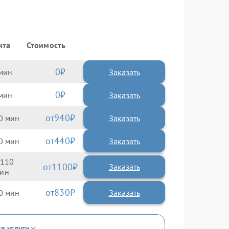
нта
Стоимость
0
Заказать
0
Заказать
940
0
440
0
110
1100
830
0
се услуги