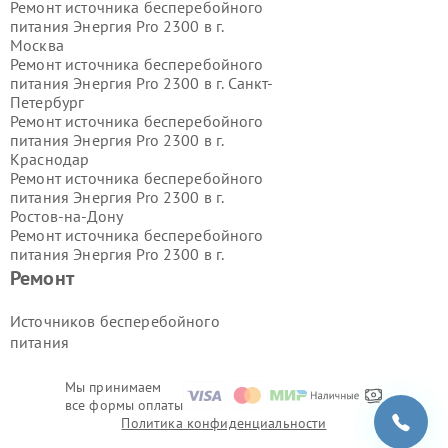
Ремонт источника бесперебойного
питания Энергия Pro 2300 в г.
Москва
Ремонт источника бесперебойного
питания Энергия Pro 2300 в г.
Санкт-
Петербург
Ремонт источника бесперебойного
питания Энергия Pro 2300 в г.
Краснодар
Ремонт источника бесперебойного
питания Энергия Pro 2300 в г.
Ростов-на-Дону
Ремонт источника бесперебойного
питания Энергия Pro 2300 в г.
Нижний Новгород
Ремонт
Ремонт источника бесперебойного
питания Энергия Pro 2300 в г.
Источников бесперебойного
Новосибирск
питания
Ремонт источника бесперебойного
питания Энергия Pro 2300 в г.
Екатеринбург
Мы принимаем
все формы оплаты
Ремонт источника бесперебойного
Политика конфиденциальности
питания Энергия Pro 2300 в г.
Казань
Ремонт источника бесперебойного