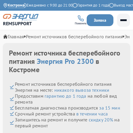
на Яндекс
Кострома
Ежедневно с 9:00 до 21:00
Гарантия до 1 года
Выезд мастера
Заявка
REMSUPPORT
Позвонить
Главная
Ремонт источников бесперебойного питания
Эне
Ремонт источника бесперебойного
питания
Энергия Pro 2300
в
Костроме
Ремонт источников бесперебойного питания
Энергия на месте:
никакого вывоза техники
Предоставим
гарантию до 1 года
на любой вид
ремонта
Бесплатная диагностика производится
за 15 мин
Срочный ремонт устройства
в течении часа
Запишитесь на ремонт и получите
скидку 20%
на
первый ремонт