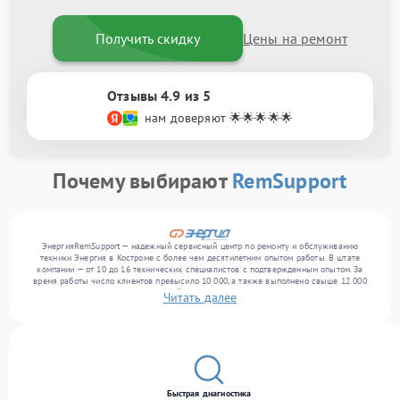
Получить скидку
Цены на ремонт
Отзывы 4.9 из 5
нам доверяют 🌟🌟🌟🌟🌟
Почему выбирают
RemSupport
ЭнергияRemSupport — надежный сервисный центр по ремонту и обслуживанию
техники Энергия в Костроме с более чем десятилетним опытом работы. В штате
компании — от 10 до 16 технических специалистов с подтвержденным опытом. За
время работы число клиентов превысило 10 000, а также выполнено свыше 12 000
ремонтов. Ежемесячно в сервисный центр поступает свыше 300 единиц техники,
Читать далее
включая , , . Мы устраняем поломки любой сложности и обеспечиваем надежный
результат благодаря опыту команды.
Быстрая диагностика